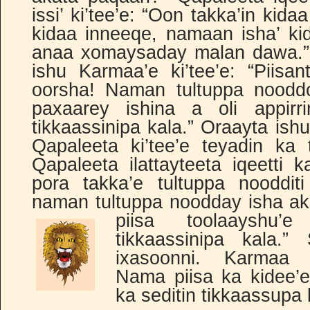
issi’ ki’tee’e: “Oon takka’in kid
kidaa inneeqe, namaan isha’ kidee
anaa xomaysaday malan dawa.” 
ishu Karmaa’e ki’tee’e: “Piisan
oorsha! Naman tultuppa noodd
paxaarey ishina a oli appir
tikkaassinipa kala.” Oraayta is
Qapaleeta ki’tee’e teyadin ka t
Qapaleeta ilattayteeta iqeetti k
pora takka’e tultuppa noodditi
naman tultuppa noodday isha ak
p
iisa toolaayshu’
tikkaassinipa kala.
ixasoonni. Karmaa 
Nama piisa ka kidee’e
ka seditin tikkaassupa 